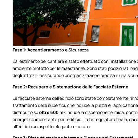
Fase 1: Accantieramento e Sicurezza
L’allestimento del cantiere è stato effettuato con l’installazione 
ambiente protetto per le maestranze. Sono stati posizionati bag
degli attrezzi, assicurando un’organizzazione precisa e una sicure
Fase 2: Recupero e Sistemazione delle Facciate Esterne
Le facciate esterne dell’edificio sono state completamente rinnov
trattamento delle superfici, che include la pulizia e l’applicazio
distribuito su
oltre 600 m²
, riduce la dispersione termica, cont
energetico importante per l’edificio. La tinteggiatura finale, dai co
all’edificio un aspetto elegante e curato.
Fase 3: Ristrutturazione Interna e Rinnovo dei Serramenti