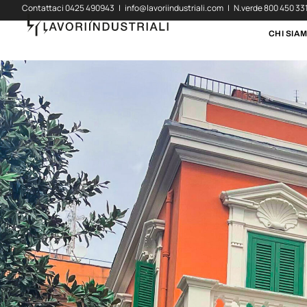
Contattaci
0425 490943
|
info@lavoriindustriali.com
| N.verde
800 450 33
CHI SIA