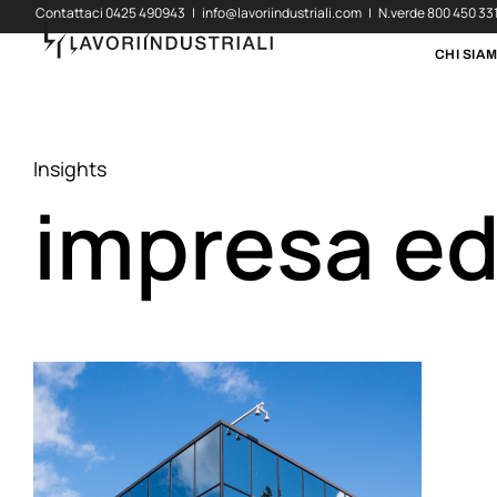
Contattaci
0425 490943
|
info@lavoriindustriali.com
| N.verde
800 450 33
CHI SIA
Insights
impresa ed