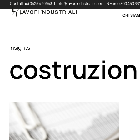
Contattaci
0425 490943
|
info@lavoriindustriali.com
| N.verde
800 450 33
CHI SIA
Insights
costruzioni